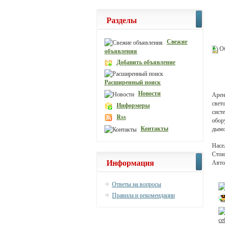
Разделы
Свежие
Об
объявления
Добавить объявление
Расширенный поиск
Новости
Арен
свет
Информеры
сист
Rss
обор
Контакты
дымо
Насе
Стои
Информация
Авто
Ответы на вопросы
Правила и рекомендации
се