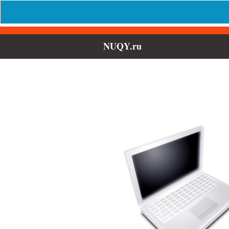
NUQY.ru
Выберите 