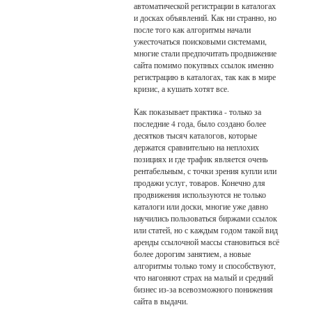
автоматической регистрации в каталогах
и досках объявлений. Как ни странно, но
после того как алгоритмы начали
ужесточаться поисковыми системами,
многие стали предпочитать продвижение
сайта помимо покупных ссылок именно
регистрацию в каталогах, так как в мире
кризис, а кушать хотят все.
Как показывает практика - только за
последние 4 года, было создано более
десятков тысяч каталогов, которые
держатся сравнительно на неплохих
позициях и где трафик является очень
рентабельным, с точки зрения купли или
продажи услуг, товаров. Конечно для
продвижения используются не только
каталоги или доски, многие уже давно
научились пользоваться биржами ссылок
или статей, но с каждым годом такой вид
аренды ссылочной массы становиться всё
более дорогим занятием, а новые
алгоритмы только тому и способствуют,
что нагоняют страх на малый и средний
бизнес из-за всевозможного понижения
сайта в выдачи.