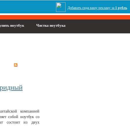
Добавить сюда вашу рекламу за
1 рубль
упить ноутбук
Чистка ноутбука
ибридный
итайской компанией
ляет собой ноутбук со
ат состоит из двух