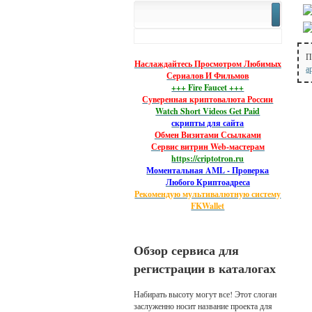
П
Наслаждайтесь Просмотром Любимых
а
Сериалов И Фильмов
+++ Fire Faucet +++
Суверенная криптовалюта России
Watch Short Videos Get Paid
скрипты для сайта
Обмен Визитами Ссылками
Сервис витрин Web-мастерам
https://criptotron.ru
Моментальная AML - Проверка
Любого Криптоадреса
Рекомендую мультивалютную систему
FKWallet
Обзор сервиса для
регистрации в каталогах
Набирать высоту могут все! Этот слоган
заслуженно носит название проекта для