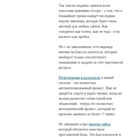
Так совсем недавно заявила всем
известная компания Google - о том, что в
ближайшее время выйдет последняя
версия пингвина, которая будет очень
жёсткой для любых сайтов. Как
говорится шаг влево, шаг не туда - и ты
вылетел как пробка.
Но с их заявлениями, есть надежда
именно на бэки из каталогов, которые
наоборот только способствуют
повышению в выдачи за счёт трастовости
ресурса.
Регистрация в каталогах
в нашей
системе - это полностью
автоматизированный процесс. Вам не
придётся сидеть и ждать часами, когда же
на ваш разместят сотни статей или
объявлений - теперь это полностью
автоматический процесс, который по
времени занимает не более 17 минут.
Не забываем и про
прогон сайта
,
который обеспечен качеством
прогоняемой базы. Эта база каталогов и