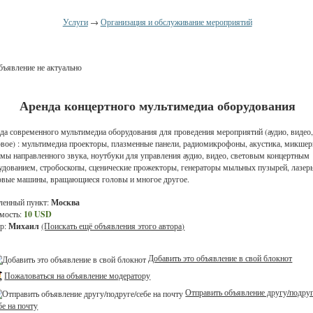
Услуги
→
Организация и обслуживание мероприятий
ъявление не актуально
Аренда концертного мультимедиа оборудования
да современного мультимедиа оборудования для проведения мероприятий (аудио, видео
овое) : мультимедиа проекторы, плазменные панели, радиомикрофоны, акустика, микшер
емы направленного звука, ноутбуки для управления аудио, видео, световым концертным
удованием, стробоскопы, сценические прожекторы, генераторы мыльных пузырей, лазер
вые машины, вращающиеся головы и многое другое.
ленный пункт:
Москва
мость:
10 USD
р:
Михаил
(Поискать ещё объявления этого автора)
Добавить это объявление в свой блокнот
Пожаловаться на объявление модератору
Отправить объявление другу/подруг
бе на почту