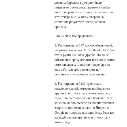
досок собиралась вручную, было
потрачено очень много времени чтобы
выйти на рынок с готовым решением, но
зато теперь мы на 100% уверены в
отличном результате после данного
прогона.
Что именно мы предлагаем:
1. Регистрация в 397 досках объявлений,
например такие как: OLX, slando, IRR (из
рук в руки) и многие другие. На ваше
объявление сразу обратят внимание сотни
потенциальных клиентов и перейдут на
ваш сайт или сразу позвонят по
указанному телефону в объявлении.
2. Регистрация в 3183 трастовых
каталогах статей, которые подбирались
вручную и относятся к этому кварталу
года. Что даст вам данный прогон? 100%
конечно же это выведение ваших главных
запросов (ключевых слов) в Яндекс и
Google на топовые позиции. Ведь база так
же подбиралась вручную и относится к
этому году.