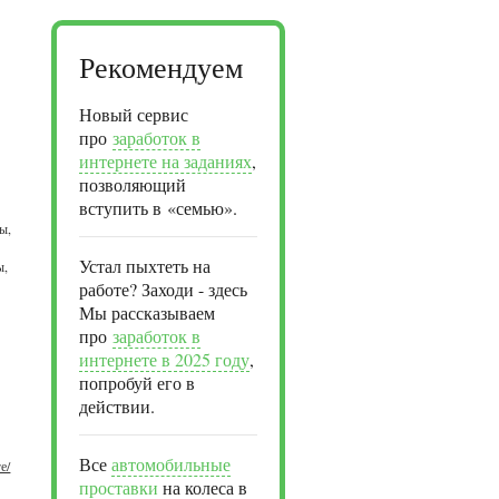
Рекомендуем
Новый сервис
про
заработок в
интернете на заданиях
,
позволяющий
вступить в «семью».
,
ы,
Устал пыхтеть на
ы,
работе? Заходи - здесь
Мы рассказываем
про
заработок в
интернете в 2025 году
,
попробуй его в
действии.
Все
автомобильные
е/
проставки
на колеса в