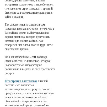
более дорогим занятием, а новые
алгоритмы только тому и способствуют,
что нагоняют страх на малый и средний
бизнес из-за всевозможного понижения
сайта в выдачи.
Так совсем недавно заявила всем
известная компания Google - о том, что в
ближайшее время выйдет последняя
версия пингвина, которая будет очень
жёсткой для любых сайтов. Как
говорится шаг влево, шаг не туда - и ты
вылетел как пробка.
Но с их заявлениями, есть надежда
именно на бэки из каталогов, которые
наоборот только способствуют
повышению в выдачи за счёт трастовости
ресурса.
Регистрация в каталогах
в нашей
системе - это полностью
автоматизированный процесс. Вам не
придётся сидеть и ждать часами, когда же
на ваш разместят сотни статей или
объявлений - теперь это полностью
автоматический процесс, который по