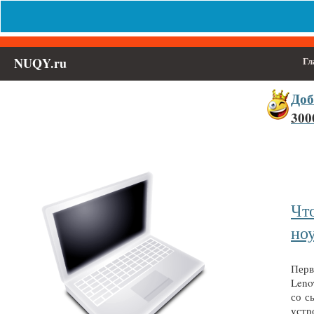
NUQY.ru
Гл
Доб
300
Выберите населённый пункт
Войти
Чт
но
Перв
Leno
со с
устро