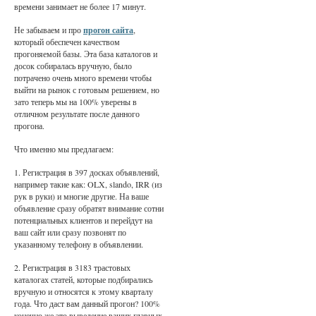
времени занимает не более 17 минут.
Не забываем и про
прогон сайта
,
который обеспечен качеством
прогоняемой базы. Эта база каталогов и
досок собиралась вручную, было
потрачено очень много времени чтобы
выйти на рынок с готовым решением, но
зато теперь мы на 100% уверены в
отличном результате после данного
прогона.
Что именно мы предлагаем:
1. Регистрация в 397 досках объявлений,
например такие как: OLX, slando, IRR (из
рук в руки) и многие другие. На ваше
объявление сразу обратят внимание сотни
потенциальных клиентов и перейдут на
ваш сайт или сразу позвонят по
указанному телефону в объявлении.
2. Регистрация в 3183 трастовых
каталогах статей, которые подбирались
вручную и относятся к этому кварталу
года. Что даст вам данный прогон? 100%
конечно же это выведение ваших главных