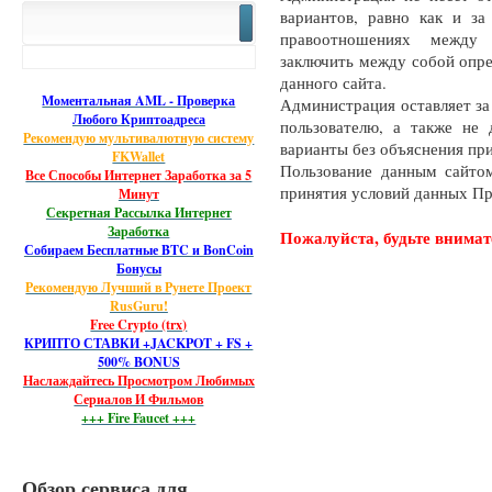
вариантов, равно как и за
правоотношениях между
заключить между собой опр
данного сайта.
Моментальная AML - Проверка
Администрация оставляет за
Любого Криптоадреса
пользователю, а также не
Рекомендую мультивалютную систему
варианты без объяснения пр
FKWallet
Пользование данным сайтом
Все Способы Интернет Заработка за 5
принятия условий данных Пр
Минут
Секретная Рассылка Интернет
Заработка
Пожалуйста, будьте внима
Собираем Бесплатные BTC и BonCoin
Бонусы
Рекомендую Лучший в Рунете Проект
RusGuru!
Free Crypto (trx)
КРИПТО СТАВКИ +JACKPOT + FS +
500% BONUS
Наслаждайтесь Просмотром Любимых
Сериалов И Фильмов
+++ Fire Faucet +++
Обзор сервиса для