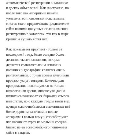
автоматической регистрации в каталогах
и досках объявлений. Как ни странно, но
после того как алгоритмы начали
ужесточаться поисковыми системами,
многие стали предпочитать продвижение
сайта помимо покупных ссылок именно
регистрацию в каталогах, так как в мире
кризис, а кушать хотят все.
Как показывает практика - только за
последние 4 года, было создано более
десятков тысяч каталогов, которые
держатся сравнительно на неплохих
позициях и где трафик является очень
рентабельным, с точки зрения купли или
продажи услуг, товаров. Конечно для
продвижения используются не только
каталоги или доски, многие уже давно
научились пользоваться биржами ссылок
или статей, но с каждым годом такой вид
аренды ссылочной массы становиться всё
более дорогим занятием, а новые
алгоритмы только тому и способствуют,
что нагоняют страх на малый и средний
бизнес из-за всевозможного понижения
сайта в выдачи.