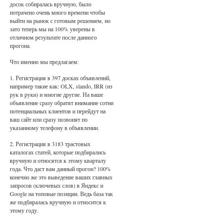
досок собиралась вручную, было
потрачено очень много времени чтобы
выйти на рынок с готовым решением, но
зато теперь мы на 100% уверены в
отличном результате после данного
прогона.
Что именно мы предлагаем:
1. Регистрация в 397 досках объявлений,
например такие как: OLX, slando, IRR (из
рук в руки) и многие другие. На ваше
объявление сразу обратят внимание сотни
потенциальных клиентов и перейдут на
ваш сайт или сразу позвонят по
указанному телефону в объявлении.
2. Регистрация в 3183 трастовых
каталогах статей, которые подбирались
вручную и относятся к этому кварталу
года. Что даст вам данный прогон? 100%
конечно же это выведение ваших главных
запросов (ключевых слов) в Яндекс и
Google на топовые позиции. Ведь база так
же подбиралась вручную и относится к
этому году.