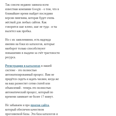
Так совсем недавно заявила всем
известная компания Google - о том, что в
ближайшее время выйдет последняя
версия пингвина, которая будет очень
жёсткой для любых сайтов. Как
говорится шаг влево, шаг не туда - и ты
вылетел как пробка.
Но с их заявлениями, есть надежда
именно на бэки из каталогов, которые
наоборот только способствуют
повышению в выдачи за счёт трастовости
ресурса.
Регистрация в каталогах
в нашей
системе - это полностью
автоматизированный процесс. Вам не
придётся сидеть и ждать часами, когда же
на ваш разместят сотни статей или
объявлений - теперь это полностью
автоматический процесс, который по
времени занимает не более 17 минут.
Не забываем и про
прогон сайта
,
который обеспечен качеством
прогоняемой базы. Эта база каталогов и