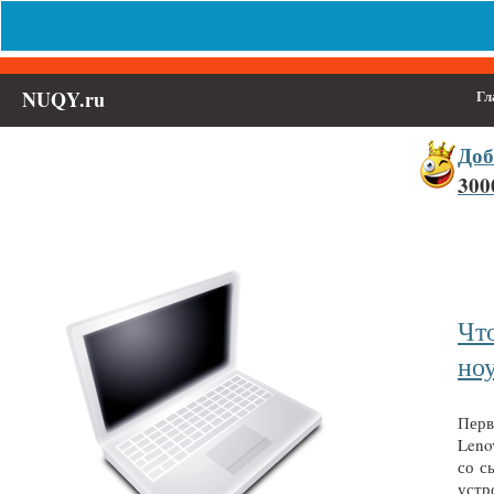
NUQY.ru
Гл
Доб
300
Выберите населённый пункт
Войти
Чт
но
Перв
Leno
со с
устро