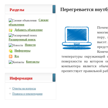
Перегревается ноут
Разделы
Свежие
объявления
Почем
Добавить объявление
многие
пору,
Расширенный поиск
высот.
Новости
предс
Информеры
Конеч
температуры окружающей с
Rss
поверхности на котором о
Контакты
компьютера является обыч
препятствует правильной ра
Информация
Ответы на вопросы
Правила и рекомендации