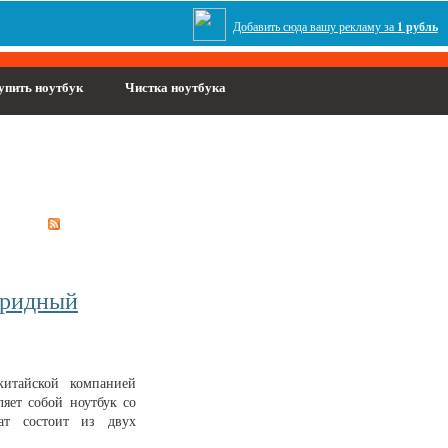
Добавить сюда вашу рекламу за
1 рубль
упить ноутбук
Чистка ноутбука
ибридный
итайской компанией
ляет собой ноутбук со
ат состоит из двух