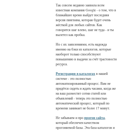
Так совсем недавно заявила всем
известная компания Google - о том, что в
ближайшее время выйдет последняя
версия пингвина, которая будет очень
жёсткой для любых сайтов. Как
говорится шаг влево, шаг не туда - и ты
вылетел как пробка.
Но с их заявлениями, есть надежда
именно на бэки из каталогов, которые
наоборот только способствуют
повышению в выдачи за счёт трастовости
ресурса.
Регистрация в каталогах
в нашей
системе - это полностью
автоматизированный процесс. Вам не
придётся сидеть и ждать часами, когда же
на ваш разместят сотни статей или
объявлений - теперь это полностью
автоматический процесс, который по
времени занимает не более 17 минут.
Не забываем и про
прогон сайта
,
который обеспечен качеством
прогоняемой базы. Эта база каталогов и