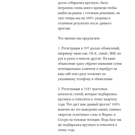
досок собиралась вручную, было
потрачено очень много времени чтобы
выйти на рынок с готовым решением, но
зато теперь мы на 100% уверены в
отличном результате после данного
прогона.
Что именно мы предлагаем:
1. Регистрация в 397 досках объявлений,
например такие как: OLX, slando, IRR (из
рук в руки) и многие другие. На ваше
объявление сразу обратят внимание сотни
потенциальных клиентов и перейдут на
ваш сайт или сразу позвонят по
указанному телефону в объявлении.
2. Регистрация в 3183 трастовых
каталогах статей, которые подбирались
вручную и относятся к этому кварталу
года. Что даст вам данный прогон? 100%
конечно же это выведение ваших главных
запросов (ключевых слов) в Яндекс и
Google на топовые позиции. Ведь база так
же подбиралась вручную и относится к
этому году.