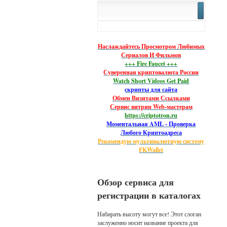
Наслаждайтесь Просмотром Любимых
Сериалов И Фильмов
+++ Fire Faucet +++
Суверенная криптовалюта России
Watch Short Videos Get Paid
скрипты для сайта
Обмен Визитами Ссылками
Сервис витрин Web-мастерам
https://criptotron.ru
Моментальная AML - Проверка
Любого Криптоадреса
Рекомендую мультивалютную систему
FKWallet
Обзор сервиса для
регистрации в каталогах
Набирать высоту могут все! Этот слоган
заслуженно носит название проекта для