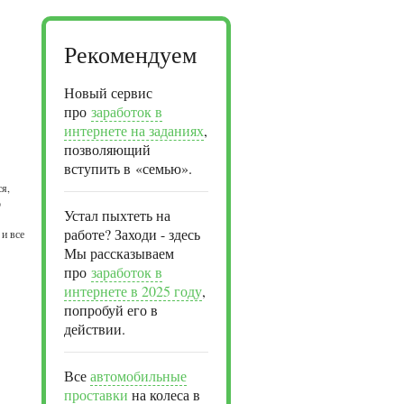
Рекомендуем
Новый сервис
про
заработок в
интернете на заданиях
,
позволяющий
вступить в «семью».
ся,
о
Устал пыхтеть на
работе? Заходи - здесь
 и все
Мы рассказываем
про
заработок в
интернете в 2025 году
,
попробуй его в
действии.
Все
автомобильные
проставки
на колеса в