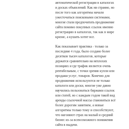
автоматической регистрации в каталогах
и досках объявлений. Как ни странно, но
после того как алгоритмы начали
ужесточаться поисковыми системами,
многие стали предпочитать продвижение
сайта помимо покупных ссылок именно
регистрацию в каталогах, так как в мире
кризис, а кушать хотят все.
Как показывает практика - только за
последние 4 года, было создано более
десятков тысяч каталогов, которые
держатся сравнительно на неплохих
позициях и где трафик является очень
рентабельным, с точки зрения купли или
продажи услуг, товаров. Конечно для
продвижения используются не только
каталоги или доски, многие уже давно
научились пользоваться биржами ссылок
или статей, но с каждым годом такой вид
аренды ссылочной массы становиться всё
более дорогим занятием, а новые
алгоритмы только тому и способствуют,
что нагоняют страх на малый и средний
бизнес из-за всевозможного понижения
сайта в выдачи.