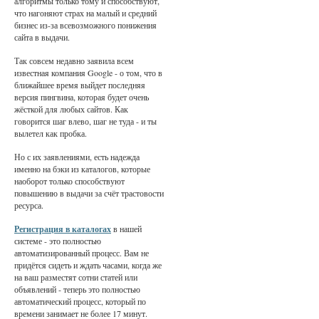
алгоритмы только тому и способствуют,
что нагоняют страх на малый и средний
бизнес из-за всевозможного понижения
сайта в выдачи.
Так совсем недавно заявила всем
известная компания Google - о том, что в
ближайшее время выйдет последняя
версия пингвина, которая будет очень
жёсткой для любых сайтов. Как
говорится шаг влево, шаг не туда - и ты
вылетел как пробка.
Но с их заявлениями, есть надежда
именно на бэки из каталогов, которые
наоборот только способствуют
повышению в выдачи за счёт трастовости
ресурса.
Регистрация в каталогах
в нашей
системе - это полностью
автоматизированный процесс. Вам не
придётся сидеть и ждать часами, когда же
на ваш разместят сотни статей или
объявлений - теперь это полностью
автоматический процесс, который по
времени занимает не более 17 минут.