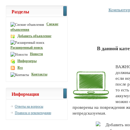
Компьютер
Разделы
Свежие
объявления
Добавить объявление
В данной кат
Расширенный поиск
Новости
Информеры
ВАЖНО:
Rss
должны 
Контакты
если но
после 
то есть
Информация
аккуму
можно 
Ответы на вопросы
проверены на повреждения жи
непредсказуемая.
Правила и рекомендации