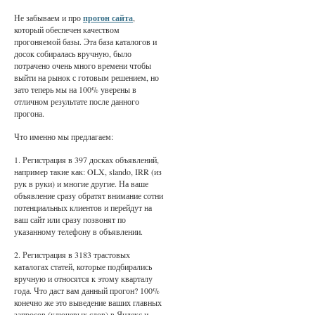
Не забываем и про
прогон сайта
,
который обеспечен качеством
прогоняемой базы. Эта база каталогов и
досок собиралась вручную, было
потрачено очень много времени чтобы
выйти на рынок с готовым решением, но
зато теперь мы на 100% уверены в
отличном результате после данного
прогона.
Что именно мы предлагаем:
1. Регистрация в 397 досках объявлений,
например такие как: OLX, slando, IRR (из
рук в руки) и многие другие. На ваше
объявление сразу обратят внимание сотни
потенциальных клиентов и перейдут на
ваш сайт или сразу позвонят по
указанному телефону в объявлении.
2. Регистрация в 3183 трастовых
каталогах статей, которые подбирались
вручную и относятся к этому кварталу
года. Что даст вам данный прогон? 100%
конечно же это выведение ваших главных
запросов (ключевых слов) в Яндекс и