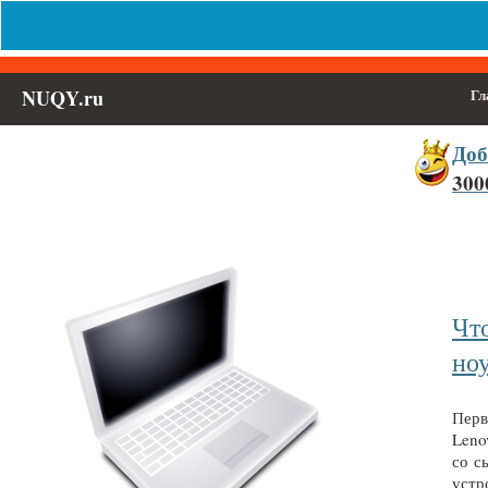
NUQY.ru
Гл
Доб
300
Выберите населённый пункт
Войти
Чт
но
Перв
Leno
со с
устро