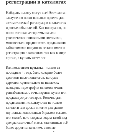
регистрации в каталогах
Набирать высоту могут все! Этот слоган
заслуженно носит название проекта для
автоматической регистрации в каталогах
и досках объявлений. Как ни странно, но
после того как алгоритмы начали
ужесточаться поисковыми системами,
многие стали предпочитать продвижение
сайта помимо покупных ссылок именно
регистрацию в каталогах, так как в мире
кризис, а кушать хотят все.
Как показывает практика - только за
последние 4 года, было создано более
десятков тысяч каталогов, которые
держатся сравнительно на неплохих
позициях и где трафик является очень
рентабельным, с точки зрения купли или
продажи услуг, товаров. Конечно для
продвижения используются не только
каталоги или доски, многие уже давно
научились пользоваться биржами ссылок
или статей, но с каждым годом такой вид
аренды ссылочной массы становиться всё
более дорогим занятием, а новые