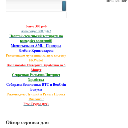
бонус 300 руб
лото бонус 300 руб !
Налетай свеженький тестируем на
вывод,без вложений!
Моментальная AML - Проверка
Любого Криптоадреса
Рекомендую мультивалютную систему
FKWallet
Все Способы Интернет Заработка за 5
Минут
Секретная Рассылка Интернет
Заработка
Собираем Бесплатные BTC и BonCoin
Бонусы
Рекомендую Лучший в Рунете Проект
RusGuru!
Free Crypto (trx)
Обзор сервиса для