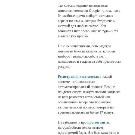
Так совсем недавно заявила всем
известная компания Google - о том, что в
ближайшее время выйдет последняя
версия пингвина, которая будет очень
жёсткой для любых сайтов. Как
говорится шаг влево, шаг не туда - и ты
вылетел как пробка.
Но с их заявлениями, есть надежда
именно на бэки из каталогов, которые
наоборот только способствуют
повышению в выдачи за счёт трастовости
ресурса.
Регистрация в каталогах
в нашей
системе - это полностью
автоматизированный процесс. Вам не
придётся сидеть и ждать часами, когда же
на ваш разместят сотни статей или
объявлений - теперь это полностью
автоматический процесс, который по
времени занимает не более 17 минут.
Не забываем и про
прогон сайта
,
который обеспечен качеством
прогоняемой базы. Эта база каталогов и