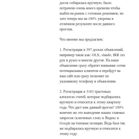
досок собиралась вручную, было
потрачено очень много времени чтобы
выйти на рынок с готовым решением, но
зато теперь мы на 100% уверены в
отличном результате после данного
прогона.
Что именно мы предлагаем:
1. Регистрация в 397 досках объявлений,
например такие как: OLX, slando, IRR (из
рук в руки) и многие другие. На ваше
объявление сразу обратят внимание сотни
потенциальных клиентов и перейдут на
ваш сайт или сразу позвонят по
указанному телефону в объявлении.
2. Регистрация в 3183 трастовых
каталогах статей, которые подбирались
вручную и относятся к этому кварталу
года. Что даст вам данный прогон? 100%
конечно же это выведение ваших главных
запросов (ключевых слов) в Яндекс и
Google на топовые позиции. Ведь база так
же подбиралась вручную и относится к
этому году.