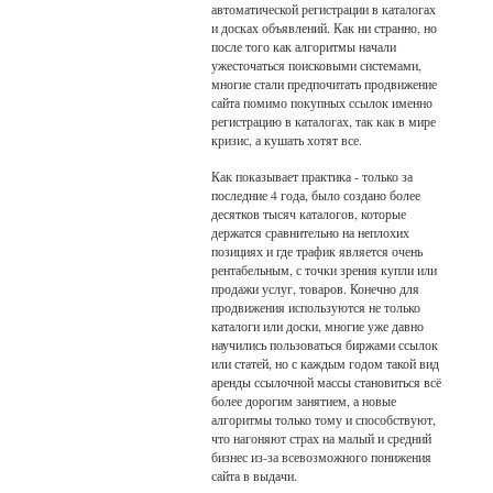
автоматической регистрации в каталогах
и досках объявлений. Как ни странно, но
после того как алгоритмы начали
ужесточаться поисковыми системами,
многие стали предпочитать продвижение
сайта помимо покупных ссылок именно
регистрацию в каталогах, так как в мире
кризис, а кушать хотят все.
Как показывает практика - только за
последние 4 года, было создано более
десятков тысяч каталогов, которые
держатся сравнительно на неплохих
позициях и где трафик является очень
рентабельным, с точки зрения купли или
продажи услуг, товаров. Конечно для
продвижения используются не только
каталоги или доски, многие уже давно
научились пользоваться биржами ссылок
или статей, но с каждым годом такой вид
аренды ссылочной массы становиться всё
более дорогим занятием, а новые
алгоритмы только тому и способствуют,
что нагоняют страх на малый и средний
бизнес из-за всевозможного понижения
сайта в выдачи.