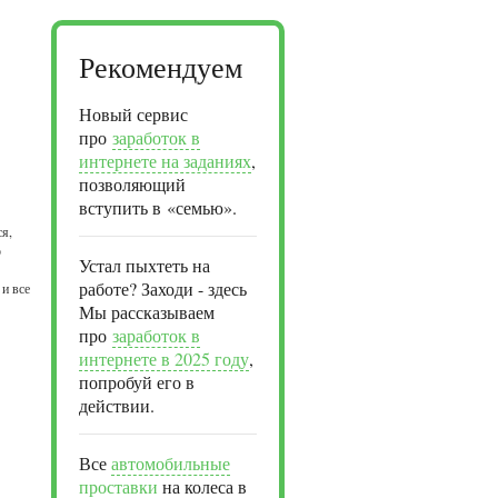
Рекомендуем
Новый сервис
про
заработок в
интернете на заданиях
,
позволяющий
вступить в «семью».
ся,
о
Устал пыхтеть на
работе? Заходи - здесь
 и все
Мы рассказываем
про
заработок в
интернете в 2025 году
,
попробуй его в
действии.
Все
автомобильные
проставки
на колеса в