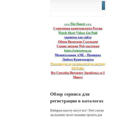
+++ Fire Faucet +++
Суверенная криптовалюта России
Watch Short Videos Get Paid
скрипты для сайта
Обмен Визитами Ссылками
Сервис витрин Web-мастерам
https://criptotron.ru
Моментальная AML - Проверка
Любого Криптоадреса
Рекомендую мультивалютную систему
FKWallet
Все Способы Интернет Заработка за 5
Минут
Обзор сервиса для
регистрации в каталогах
Набирать высоту могут все! Этот слоган
заслуженно носит название проекта для