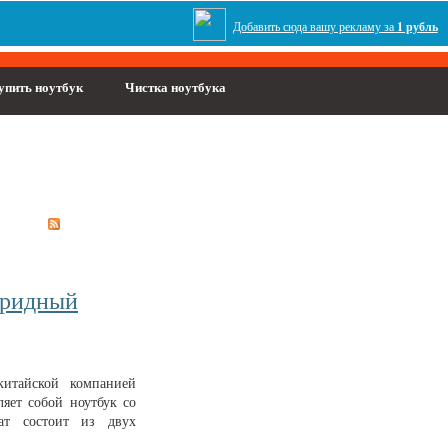
Добавить сюда вашу рекламу за
1 рубль
упить ноутбук
Чистка ноутбука
ибридный
итайской компанией
ляет собой ноутбук со
ат состоит из двух